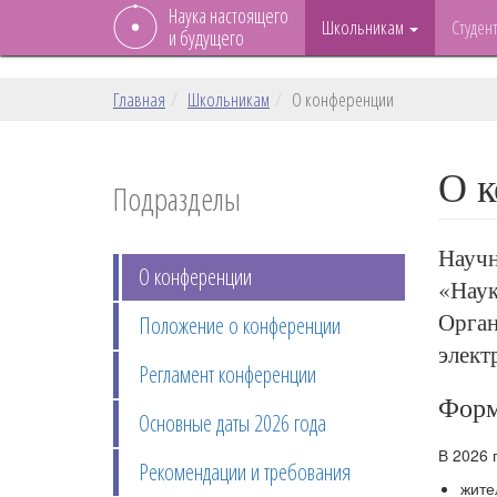
Наука настоящего
Школьникам
Студен
и будущего
Главная
Школьникам
О конференции
О 
Подразделы
Научн
О конференции
«Наук
Орган
Положение о конференции
элект
Регламент конференции
Форм
Основные даты 2026 года
В 2026 
Рекомендации и требования
жите