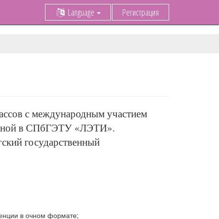
Language
Регистрация
ассов с международным участием
есной в СПбГЭТУ «ЛЭТИ».
гский государственный
енции в очном формате;