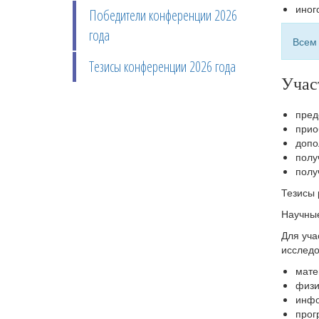
иног
Победители конференции 2026
года
Всем 
Тезисы конференции 2026 года
Учас
пред
прио
допо
полу
полу
Тезисы 
Научные
Для уча
исследо
мате
физи
инфо
прог