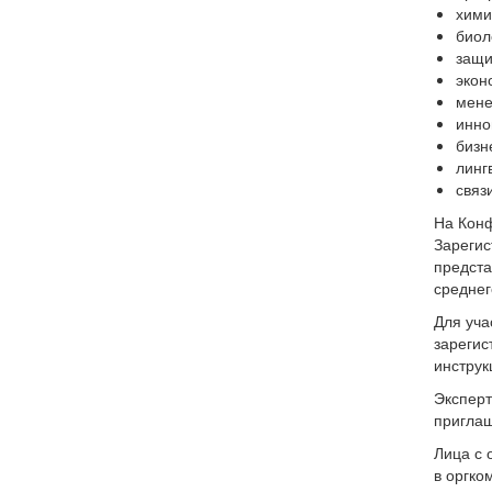
хими
биол
защи
экон
мене
инно
бизн
линг
связ
На Конф
Зарегис
предста
среднег
Для уча
зарегис
инструк
Эксперт
приглаш
Лица с 
в оргко