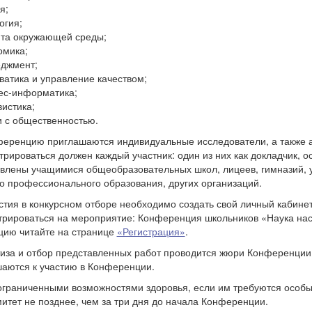
я;
огия;
та окружающей среды;
омика;
джмент;
ватика и управление качеством;
ес-информатика;
вистика;
и с общественностью.
еренцию приглашаются индивидуальные исследователи, а также ав
трироваться должен каждый участник: один из них как докладчик, о
влены учащимися общеобразовательных школ, лицеев, гимназий, 
о профессионального образования, других организаций.
стия в конкурсном отборе необходимо создать свой личный кабине
трироваться на мероприятие: Конференция школьников «Наука на
цию читайте на странице
«Регистрация»
.
иза и отбор представленных работ проводится жюри Конференции
аются к участию в Конференции.
ограниченными возможностями здоровья, если им требуются особы
митет не позднее, чем за три дня до начала Конференции.