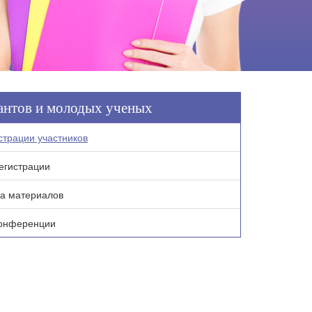
рантов и молодых ученых
страции участников
егистрации
а материалов
онференции