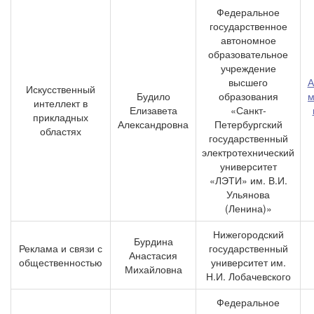
Федеральное
государственное
автономное
образовательное
учреждение
высшего
А
Искусственный
Будило
образования
м
интеллект в
Елизавета
«Санкт-
прикладных
Александровна
Петербургский
областях
государственный
электротехнический
университет
«ЛЭТИ» им. В.И.
Ульянова
(Ленина)»
Нижегородский
Бурдина
Реклама и связи с
государственный
Анастасия
общественностью
университет им.
Михайловна
Н.И. Лобачевского
Федеральное