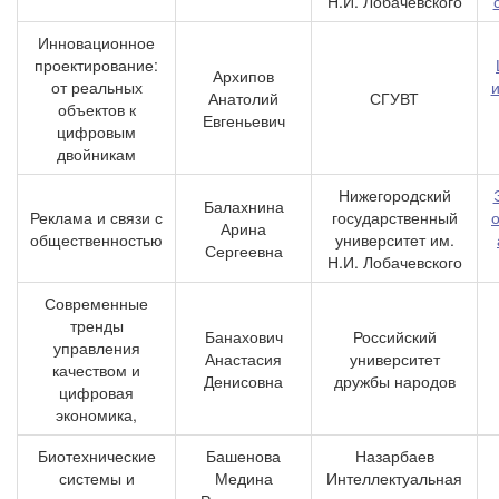
Н.И. Лобачевского
Инновационное
проектирование:
Архипов
от реальных
Анатолий
СГУВТ
объектов к
Евгеньевич
цифровым
двойникам
Нижегородский
Балахнина
Реклама и связи с
государственный
Арина
общественностью
университет им.
Сергеевна
Н.И. Лобачевского
Современные
тренды
Банахович
Российский
управления
Анастасия
университет
качеством и
Денисовна
дружбы народов
цифровая
экономика,
Биотехнические
Башенова
Назарбаев
системы и
Медина
Интеллектуальная