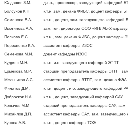
Юлдашев З.М.
д.т.н., профессор, заведующий кафедрой Б
Болсунов К.Н.
к.т.н.,зам. декана ФИБС, доцент кафедры Б
Семенова Е.А.
к.т.н., доцент, зам. заведующего кафедрой 
Вьюгинова А.А.
зам. ген. директора ООО «ИНЛАБ-Ультразву
Попкова Е.С.
к.т.н., зам. декана ФИБС, доцент кафедры 
Порохненко К.А.
ассистент кафедры ИЗОС
Семенова М.И.
доцент кафедры ИЗОС
Кудряш М.Н.
к.т.н, и.о. заведующего кафедрой ЭТПТ
Ермекова М.Р.
старший преподаватель кафедры ЭТПТ, зам
Мельников А.С.
ассистент кафедры ЭТПТ, зам. декана ФЭА 
Филатов Д.М.
к.т.н, доцент, и.о. заведующего кафедрой Р
Доброскок Н.А.
к.т.н., доцент, заведующий кафедрой САУ
Копычев М.М.
старший преподаватель кафедры САУ, зам.
Михайлов Д.П.
ассистент кафедры САУ, зам. заведующего 
Купова А.В.
к.т.н., доцент кафедры ТОЭ