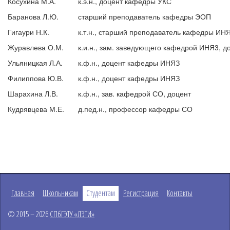
Косухина М.А.
к.э.н., доцент кафедры УКС
Баранова Л.Ю.
старший преподаватель кафедры ЭОП
Гигаури Н.К.
к.т.н., старший преподаватель кафедры ИН
Журавлева О.М.
к.и.н., зам. заведующего кафедрой ИНЯ3, д
Ульяницкая Л.А.
к.ф.н., доцент кафедры ИНЯЗ
Филиппова Ю.В.
к.ф.н., доцент кафедры ИНЯЗ
Шарахина Л.В.
к.ф.н., зав. кафедрой СО, доцент
Кудрявцева М.Е.
д.пед.н., профессор кафедры СО
Главная
Школьникам
Студентам
Регистрация
Контакты
© 2015 – 2026
СПбГЭТУ «ЛЭТИ»