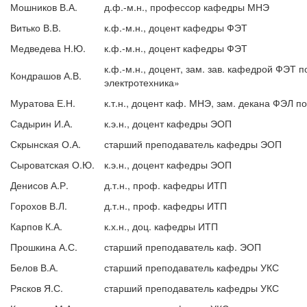
Мошников В.А.
д.ф.-м.н., профессор кафедры МНЭ
Витько В.В.
к.ф.-м.н., доцент кафедры ФЭТ
Медведева Н.Ю.
к.ф.-м.н., доцент кафедры ФЭТ
к.ф.-м.н., доцент, зам. зав. кафедрой ФЭТ
Кондрашов А.В.
электротехника»
Муратова Е.Н.
к.т.н., доцент каф. МНЭ, зам. декана ФЭЛ п
Садырин И.А.
к.э.н., доцент кафедры ЭОП
Скрынская О.А.
старший преподаватель кафедры ЭОП
Сыроватская О.Ю.
к.э.н., доцент кафедры ЭОП
Денисов А.Р.
д.т.н., проф. кафедры ИТП
Горохов В.Л.
д.т.н., проф. кафедры ИТП
Карпов К.А.
к.х.н., доц. кафедры ИТП
Прошкина А.С.
старший преподаватель каф. ЭОП
Белов В.А.
старший преподаватель кафедры УКС
Рясков Я.С.
старший преподаватель кафедры УКС