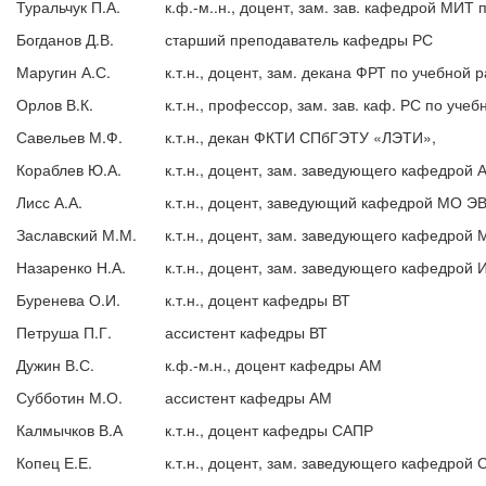
Туральчук П.А.
к.ф.-м..н., доцент, зам. зав. кафедрой МИТ 
Богданов Д.В.
старший преподаватель кафедры РС
Маругин А.С.
к.т.н., доцент, зам. декана ФРТ по учебной 
Орлов В.К.
к.т.н., профессор, зам. зав. каф. РС по уче
Савельев М.Ф.
к.т.н., декан ФКТИ СПбГЭТУ «ЛЭТИ»,
Кораблев Ю.А.
к.т.н., доцент, зам. заведующего кафедрой 
Лисс А.А.
к.т.н., доцент, заведующий кафедрой МО Э
Заславский М.М.
к.т.н., доцент, зам. заведующего кафедрой
Назаренко Н.А.
к.т.н., доцент, зам. заведующего кафедрой 
Буренева О.И.
к.т.н., доцент кафедры ВТ
Петруша П.Г.
ассистент кафедры ВТ
Дужин В.С.
к.ф.-м.н., доцент кафедры АМ
Субботин М.О.
ассистент кафедры АМ
Калмычков В.А
к.т.н., доцент кафедры САПР
Копец Е.Е.
к.т.н., доцент, зам. заведующего кафедрой