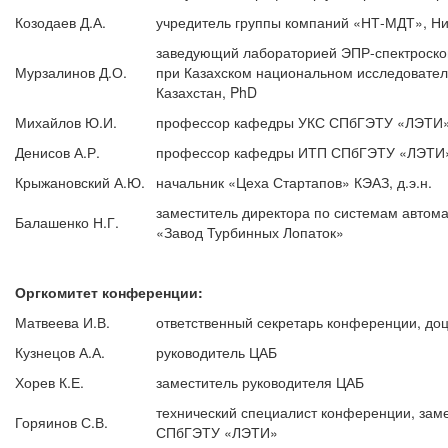
Козодаев Д.А.
учредитель группы компаний «НТ-МДТ», Н
заведующий лабораторией ЭПР-спектроскоп
Мурзалинов Д.О.
при Казахском национальном исследователь
Казахстан, PhD
Михайлов Ю.И.
профессор кафедры УКС СПбГЭТУ «ЛЭТИ», 
Денисов А.Р.
профессор кафедры ИТП СПбГЭТУ «ЛЭТИ»,
Крыжановский А.Ю.
начальник «Цеха Стартапов» КЭАЗ, д.э.н.
заместитель директора по системам авто
Балашенко Н.Г.
«Завод Турбинных Лопаток»
Оргкомитет конференции:
Матвеева И.В.
ответственный секретарь конференции, доц
Кузнецов А.А.
руководитель ЦАБ
Хорев К.Е.
заместитель руководителя ЦАБ
технический специалист конференции, зам
Горяинов С.В.
СПбГЭТУ «ЛЭТИ»