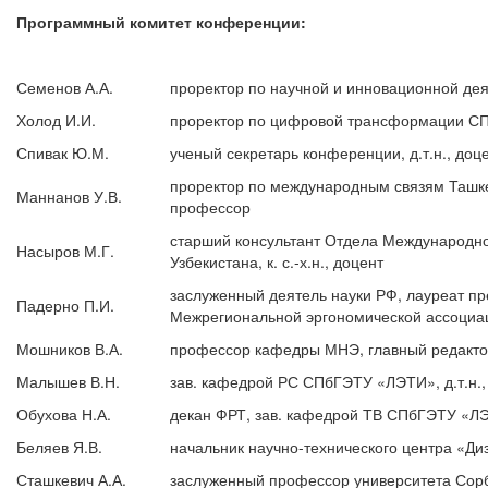
Программный комитет конференции:
Семенов А.А.
проректор по научной и инновационной де
Холод И.И.
проректор по цифровой трансформации СП
Спивак Ю.М.
ученый секретарь конференции, д.т.н., 
проректор по международным связям Ташкен
Маннанов У.В.
профессор
старший консультант Отдела Международно
Насыров М.Г.
Узбекистана, к. с.-х.н., доцент
заслуженный деятель науки РФ, лауреат пр
Падерно П.И.
Межрегиональной эргономической ассоциац
Мошников В.А.
профессор кафедры МНЭ, главный редактор
Малышев В.Н.
зав. кафедрой РС СПбГЭТУ «ЛЭТИ», д.т.н.
Обухова Н.А.
декан ФРТ, зав. кафедрой ТВ СПбГЭТУ «ЛЭ
Беляев Я.В.
начальник научно-технического центра «Д
Сташкевич А.А.
заслуженный профессор университета Сор