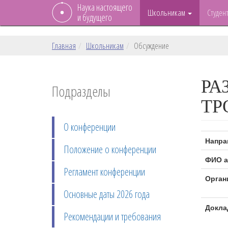
Наука настоящего
Школьникам
Студен
и будущего
Главная
Школьникам
Обсуждение
РА
Подразделы
ТР
О конференции
Напра
Положение о конференции
ФИО а
Регламент конференции
Орган
Основные даты 2026 года
Докла
Рекомендации и требования