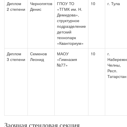
Диплом
Чернопятов
ГПОУ ТО
10
г. Тула
2 степени
Денис
«ТГМК им. Н.
Демидова»,
структурное
подразделение
детский
технопарк
«Кванториум»
Диплом
Семенов
МАОУ
10
г.
3 степени
Леонид
«Гимназия
Набережн
№77»
Челны,
Респ.
Татарстан
Заочная стендовая секция