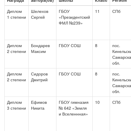
Награда
автора(ов)
школы
Класс
Регион
Диплом
Шелехов
ГБОУ
11
СПб
1 степени
Сергей
«Президентский
ФМЛ №239»
Диплом
Бондарев
ГБОУ СОШ
8
пос.
2 степени
Максим
Кинельск
Самарск
обл.
Диплом
Сидоров
ГБОУ СОШ
8
пос.
2 степени
Дмитрий
Кинельск
Самарск
обл.
Диплом
Ефимов
ГБОУ гимназия
10
СПб
3 степени
Никита
№ 642 «Земля
и Вселеннная»