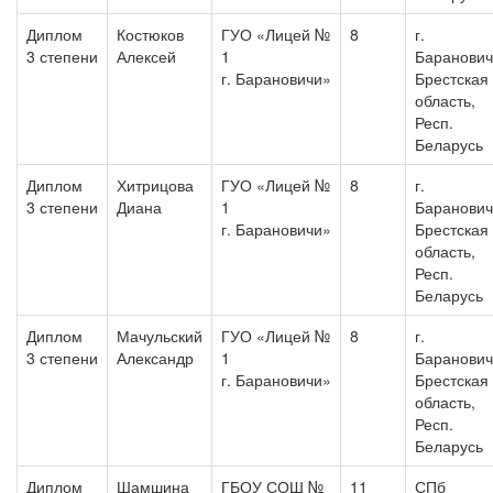
Диплом
Костюков
ГУО «Лицей №
8
г.
3 степени
Алексей
1
Баранович
г. Барановичи»
Брестская
область,
Респ.
Беларусь
Диплом
Хитрицова
ГУО «Лицей №
8
г.
3 степени
Диана
1
Баранович
г. Барановичи»
Брестская
область,
Респ.
Беларусь
Диплом
Мачульский
ГУО «Лицей №
8
г.
3 степени
Александр
1
Баранович
г. Барановичи»
Брестская
область,
Респ.
Беларусь
Диплом
Шамшина
ГБОУ СОШ №
11
СПб