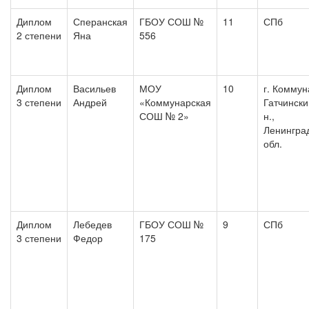
Диплом
Сперанская
ГБОУ СОШ №
11
СПб
2 степени
Яна
556
Диплом
Васильев
МОУ
10
г. Коммун
3 степени
Андрей
«Коммунарская
Гатчински
СОШ № 2»
н.,
Ленингра
обл.
Диплом
Лебедев
ГБОУ СОШ №
9
СПб
3 степени
Федор
175