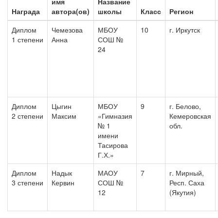
имя
Название
Награда
автора(ов)
школы
Класс
Регион
Диплом
Чемезова
МБОУ
10
г. Иркутск
1 степени
Анна
СОШ №
24
Диплом
Цыгин
МБОУ
9
г. Белово,
2 степени
Максим
«Гимназия
Кемеровская
№ 1
обл.
имени
Тасирова
Г.Х.»
Диплом
Надык
МАОУ
7
г. Мирный,
3 степени
Кервин
СОШ №
Респ. Саха
12
(Якутия)