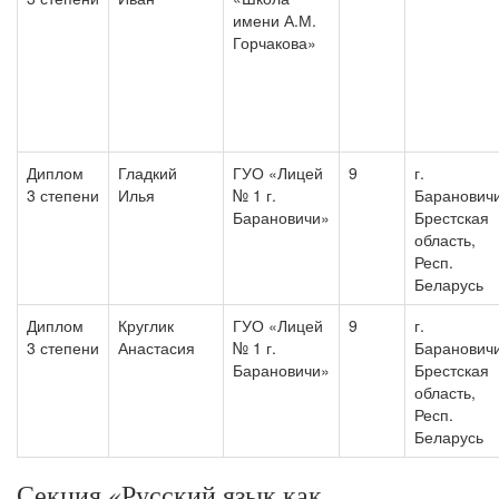
имени А.М.
Горчакова»
Диплом
Гладкий
ГУО «Лицей
9
г.
3 степени
Илья
№ 1 г.
Барановичи
Барановичи»
Брестская
область,
Респ.
Беларусь
Диплом
Круглик
ГУО «Лицей
9
г.
3 степени
Анастасия
№ 1 г.
Барановичи
Барановичи»
Брестская
область,
Респ.
Беларусь
Секция «Русский язык как