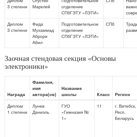
Диплом
Огустин
Подготовительное
СПб
Нано
3 степени
Марклей
отделение
важно
СПбГЭТУ «ЛЭТИ»
совр
Диплом
Фида
Подготовительное
СПб
Трад
3 степени
Мухаммад
отделение
разв
Аброри
СПбГЭТУ «ЛЭТИ»
Абил
Заочная стендовая секция «Основы
электроники»
Фамилия,
имя
Название
Награда
автора(ов)
школы
Класс
Регион
Диплом
Лунев
ГУО
11
г. Витебск,
1 степени
Даниэль
«Гимназия №
Респ.
1»
Беларусь