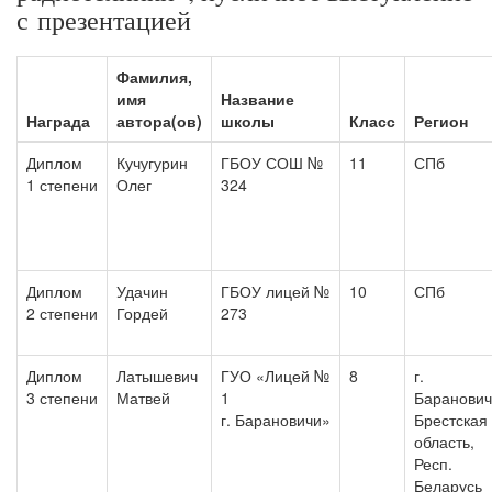
с презентацией
Фамилия,
имя
Название
Награда
автора(ов)
школы
Класс
Регион
Диплом
Кучугурин
ГБОУ СОШ №
11
СПб
1 степени
Олег
324
Диплом
Удачин
ГБОУ лицей №
10
СПб
2 степени
Гордей
273
Диплом
Латышевич
ГУО «Лицей №
8
г.
3 степени
Матвей
1
Баранович
г. Барановичи»
Брестская
область,
Респ.
Беларусь