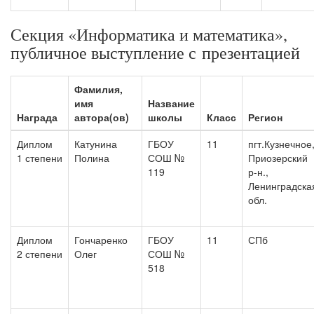
Секция «Информатика и математика»,
публичное выступление с презентацией
Фамилия,
имя
Название
Награда
автора(ов)
школы
Класс
Регион
Диплом
Катунина
ГБОУ
11
пгт.Кузнечное
1 степени
Полина
СОШ №
Приозерский
119
р-н.,
Ленинградска
обл.
Диплом
Гончаренко
ГБОУ
11
СПб
2 степени
Олег
СОШ №
518