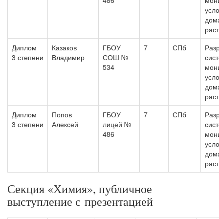
486
мон
усло
дом
рас
Диплом
Казаков
ГБОУ
7
СПб
Раз
3 степени
Владимир
СОШ №
сис
534
мон
усло
дом
рас
Диплом
Попов
ГБОУ
7
СПб
Раз
3 степени
Алексей
лицей №
сис
486
мон
усло
дом
рас
Секция «Химия», публичное
выступление с презентацией