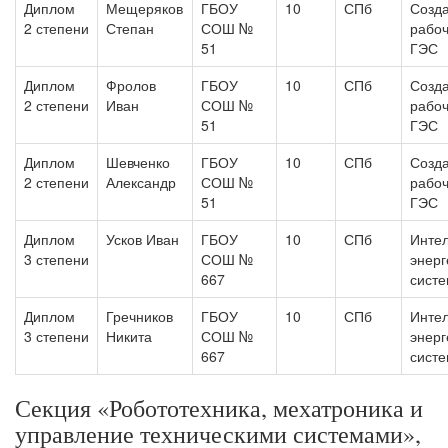
Диплом
Мещеряков
ГБОУ
10
СПб
Созд
2 степени
Степан
СОШ №
рабоч
51
ГЭС
Диплом
Фролов
ГБОУ
10
СПб
Созд
2 степени
Иван
СОШ №
рабоч
51
ГЭС
Диплом
Шевченко
ГБОУ
10
СПб
Созд
2 степени
Александр
СОШ №
рабоч
51
ГЭС
Диплом
Усков Иван
ГБОУ
10
СПб
Инте
3 степени
СОШ №
энерг
667
сист
Диплом
Гречников
ГБОУ
10
СПб
Инте
3 степени
Никита
СОШ №
энерг
667
сист
Секция «Робототехника, мехатроника и
управление техническими системами»,