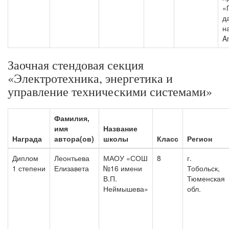
«
д
н
A
Заочная стендовая секция
«Электротехника, энергетика и
управление техническими системами»
Фамилия,
имя
Название
Награда
автора(ов)
школы
Класс
Регион
Диплом
Леонтьева
МАОУ «СОШ
8
г.
1 степени
Елизавета
№16 имени
Тобольск,
В.П.
Тюменская
Неймышева»
обл.