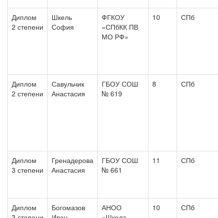
Диплом
Шкель
ФГКОУ
10
СПб
2 степени
София
«СПбКК ПВ
МО РФ»
Диплом
Савульчик
ГБОУ СОШ
8
СПб
2 степени
Анастасия
№ 619
Диплом
Гренадерова
ГБОУ СОШ
11
СПб
3 степени
Анастасия
№ 661
Диплом
Богомазов
АНОО
10
СПб
3 степени
Иван
«Школа