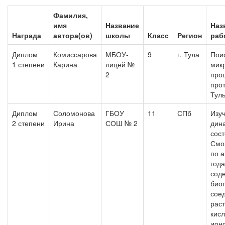
Фамилия,
имя
Название
Наз
Награда
автора(ов)
школы
Класс
Регион
раб
Диплом
Комиссарова
МБОУ-
9
г. Тула
Пои
1 степени
Карина
лицей №
мик
2
про
прот
Туль
Диплом
Соломонова
ГБОУ
11
СПб
Изу
2 степени
Ирина
СОШ № 2
дин
сос
Смо
по а
года
сод
био
сое
рас
кис
ион