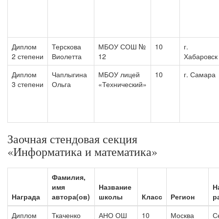
Диплом
Терскова
МБОУ СОШ №
10
г.
2 степени
Виолетта
12
Хабаровск
Диплом
Чаплыгина
МБОУ лицей
10
г. Самара
3 степени
Ольга
«Технический»
Заочная стендовая секция
«Информатика и математика»
Фамилия,
имя
Название
Н
Награда
автора(ов)
школы
Класс
Регион
р
Диплом
Ткаченко
АНО ОШ
10
Москва
С