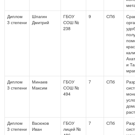
мет
Диплом
Шпагин
ГБОУ
9
СПб
Сра
3 степени
Дмитрий
СОШ №
орг
238
удо
пол
пом
кра
кал
Ахат
и Т
мра
Диплом
Минаев
ГБОУ
7
СПб
Раз
3 степени
Максим
СОШ №
сис
494
мон
усло
дом
рас
Диплом
Васюков
ГБОУ
7
СПб
Раз
3 степени
Иван
лицей №
сис