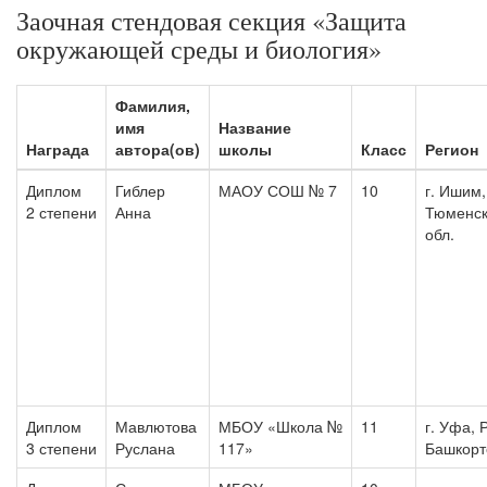
Заочная стендовая секция «Защита
окружающей среды и биология»
Фамилия,
имя
Название
Награда
автора(ов)
школы
Класс
Регион
Диплом
Гиблер
МАОУ СОШ № 7
10
г. Ишим,
2 степени
Анна
Тюменс
обл.
Диплом
Мавлютова
МБОУ «Школа №
11
г. Уфа, 
3 степени
Руслана
117»
Башкорт