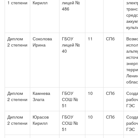
1 степени
Кирилл
лицей №
элект
486
транс
средс
акку
культ
Диплом
Соколова
ГБОУ
11
СПб
Возм
2 степени
Ирина
лицей №
испо
40
альте
источ
энерг
терри
Лени
облас
Диплом
Камнева
ГБОУ
10
СПб
Созд
2 степени
Злата
СОШ №
рабоч
51
ГЭС
Диплом
Юрасов
ГБОУ
10
СПб
Созд
2 степени
Кирилл
СОШ №
рабоч
51
ГЭС