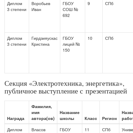
Диплом
Воробьев
ГБОУ
9
СПб
3 степени
Иван
СОШ №
692
Диплом
Гирдзияускас
ГБОУ
10
СПб
3 степени
Кристина
лицей №
150
Секция «Электротехника, энергетика»,
публичное выступление с презентацией
Фамилия,
имя
Название
Назв
Награда
автора(ов)
школы
Класс
Регион
рабо
Диплом
Власов
ГБОУ
11
СПб
Унив