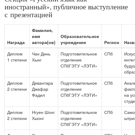
иностранный», публичное выступление
с презентацией
Фамилия,
имя
Образовательное
Награда
автора(ов)
учреждение
Регион
Назв
Диплом
Чан Динь
Подготовительное
СПб
Иску
1 степени
Хынг
отделение
инте
СПбГЭТУ «ЛЭТИ»
буду
обра
Диплом
Девантара
Подготовительное
СПб
Анал
2 степени
Джафар
отделение
факт
Фадил
СПбГЭТУ «ЛЭТИ»
на у
студ
Диплом
Нгуен Шонг
Подготовительное
СПб
Само
2 степени
Хыонг
отделение
штри
СПбГЭТУ «ЛЭТИ»