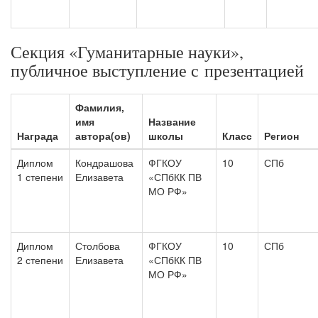
Секция «Гуманитарные науки»,
публичное выступление с презентацией
Фамилия,
имя
Название
Награда
автора(ов)
школы
Класс
Регион
Диплом
Кондрашова
ФГКОУ
10
СПб
1 степени
Елизавета
«СПбКК ПВ
МО РФ»
Диплом
Столбова
ФГКОУ
10
СПб
2 степени
Елизавета
«СПбКК ПВ
МО РФ»