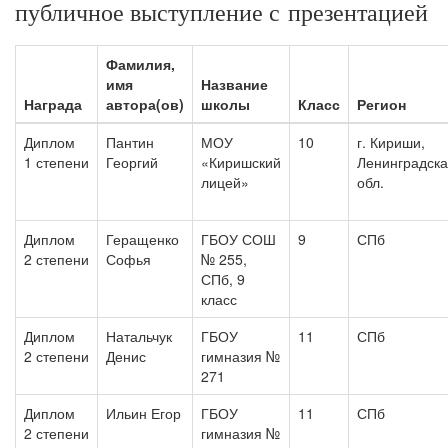
публичное выступление с презентацией
Фамилия,
имя
Название
Награда
автора(ов)
школы
Класс
Регион
Диплом
Пантин
МОУ
10
г. Кириши,
1 степени
Георгий
«Киришский
Ленинградск
лицей»
обл.
Диплом
Геращенко
ГБОУ СОШ
9
СПб
2 степени
Софья
№ 255,
СПб, 9
класс
Диплом
Натальчук
ГБОУ
11
СПб
2 степени
Денис
гимназия №
271
Диплом
Ильин Егор
ГБОУ
11
СПб
2 степени
гимназия №