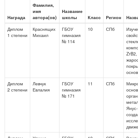
Фамилия,
имя
Название
Награда
автора(ов)
школы
Класс
Регион
Назв
Диплом
Краснящих
ГБОУ
10
СПб
Изуче
1 степени
Михаил
гимназия
свойс
№ 114
стекл
компо
ZrB2,
жарос
покры
осно
Диплом
Левчук
ГБОУ
11
СПб
Микр
2 степени
Евлалия
гимназия
основ
№ 171
орга
мета
Янус-
созда
иссл
движ