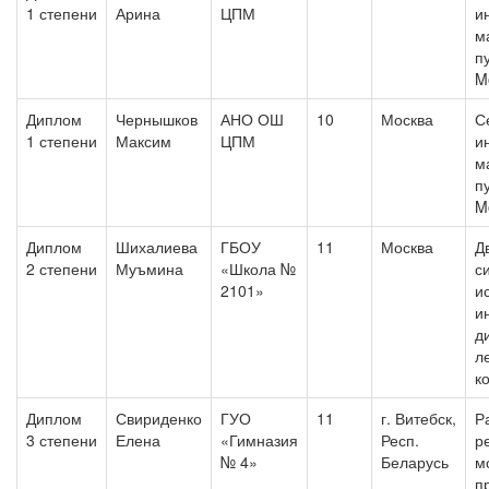
1 степени
Арина
ЦПМ
и
м
п
M
Диплом
Чернышков
АНО ОШ
10
Москва
С
1 степени
Максим
ЦПМ
и
м
п
M
Диплом
Шихалиева
ГБОУ
11
Москва
Д
2 степени
Муъмина
«Школа №
с
2101»
и
и
д
л
к
Диплом
Свириденко
ГУО
11
г. Витебск,
Р
3 степени
Елена
«Гимназия
Респ.
р
№ 4»
Беларусь
м
п