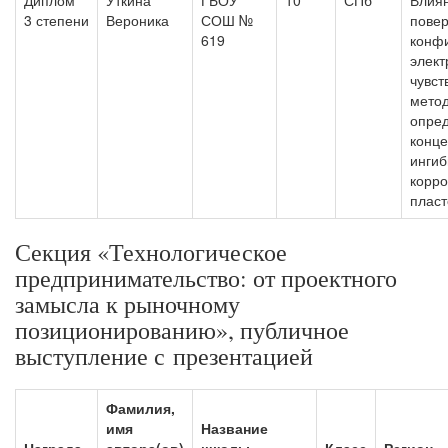
Диплом
Уткина
ГБОУ
10
СПб
Влия
3 степени
Вероника
СОШ №
пове
619
конф
элект
чувст
мето
опре
конц
ингиб
корро
пласт
Секция «Технологическое
предпринимательство: от проектного
замысла к рыночному
позиционированию», публичное
выступление с презентацией
Фамилия,
имя
Название