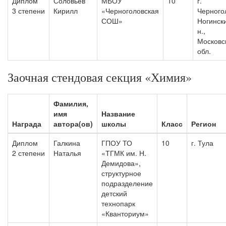
Диплом
Соловьев
МБОУ
10
г.
3 степени
Кирилл
«Черноголовская
Черного
СОШ»
Ногински
н.,
Московс
обл.
Заочная стендовая секция «Химия»
Фамилия,
имя
Название
Награда
автора(ов)
школы
Класс
Регион
Диплом
Галкина
ГПОУ ТО
10
г. Тула
2 степени
Наталья
«ТГМК им. Н.
Демидова»,
структурное
подразделение
детский
технопарк
«Кванториум»