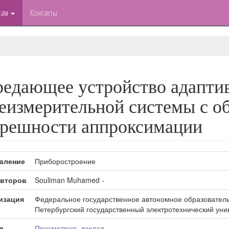
там
Контакты
едающее устройство адапти
еизмерительной системы с о
грешности аппроксимации
вление
Приборостроение
второв
Souliman Muhamed -
изация
Федеральное государственное автономное образователь
Петербургский государственный электротехнический уни
д
Просмотреть доклад