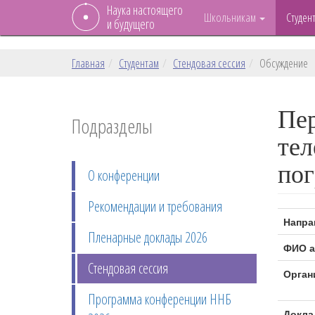
Наука настоящего
Школьникам
Студен
и будущего
Главная
Студентам
Стендовая сессия
Обсуждение
Пер
Подразделы
тел
по
О конференции
Рекомендации и требования
Напра
Пленарные доклады 2026
ФИО а
Стендовая сессия
Орган
Программа конференции ННБ
Докла