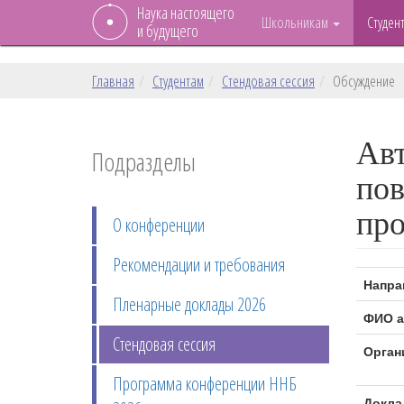
Наука настоящего
Школьникам
Студен
и будущего
Главная
Студентам
Стендовая сессия
Обсуждение
Авт
Подразделы
пов
пр
О конференции
Рекомендации и требования
Напра
Пленарные доклады 2026
ФИО а
Стендовая сессия
Орган
Программа конференции ННБ
Докла