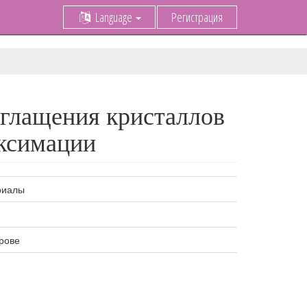
Language
Регистрация
оглащения кристаллов
оксимации
риалы
рове