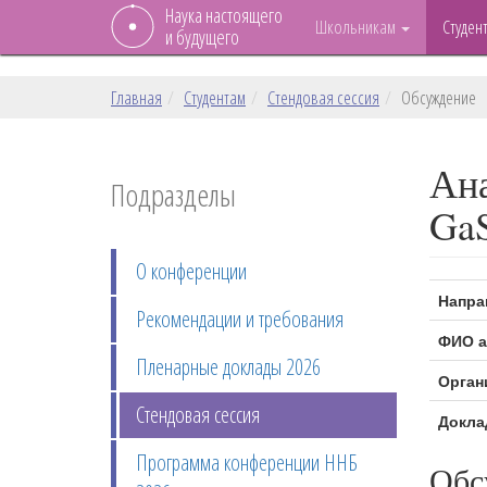
Наука настоящего
Школьникам
Студен
и будущего
Главная
Студентам
Стендовая сессия
Обсуждение
Ана
Подразделы
GaS
О конференции
Напра
Рекомендации и требования
ФИО а
Пленарные доклады 2026
Орган
Стендовая сессия
Докла
Программа конференции ННБ
Обс