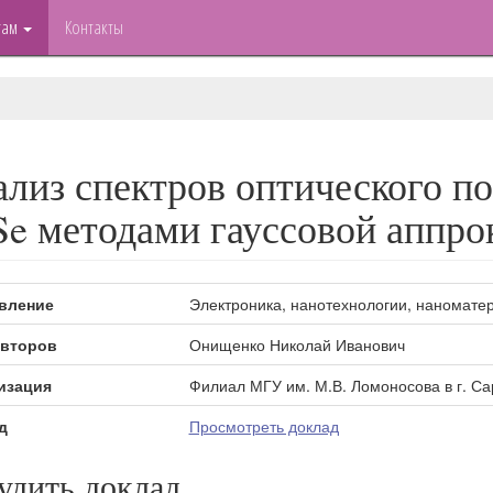
там
Контакты
лиз спектров оптического п
e методами гауссовой аппр
вление
Электроника, нанотехнологии, наномате
второв
Онищенко Николай Иванович
изация
Филиал МГУ им. М.В. Ломоносова в г. Са
д
Просмотреть доклад
удить доклад