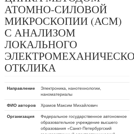
АТОМНО-СИЛОВОЙ
МИКРОСКОПИИ (АСМ)
С АНАЛИЗОМ
ЛОКАЛЬНОГО
ЭЛЕКТРОМЕХАНИЧЕСК
ОТКЛИКА
Направление
Электроника, нанотехнологии,
наноматериалы
ФИО авторов
Храмов Максим Михайлович
Организация
Федеральное государственное автономное
образовательное учреждение высшего
образования «Санкт-Петербургский