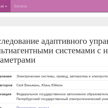
там
Контакты
ледование адаптивного упра
ьтиагентными системами с 
раметрами
вление
Электрические системы, привод, автоматика и электроте
второв
Сюй Вэньжань, Юань Юймэн
изация
Федеральное государственное автономное образователь
Петербургский государственный электротехнический уни
д
Просмотреть доклад