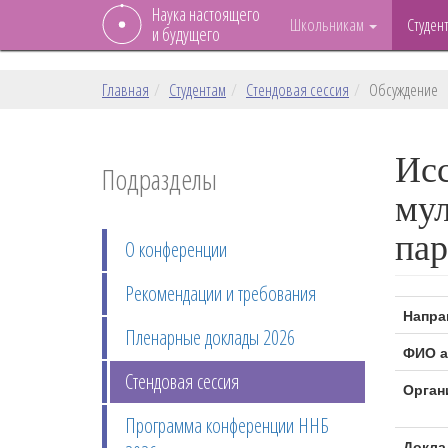
Наука настоящего
Школьникам
Студен
и будущего
Главная
Студентам
Стендовая сессия
Обсуждение
Исс
Подразделы
мул
па
О конференции
Рекомендации и требования
Напра
Пленарные доклады 2026
ФИО а
Стендовая сессия
Орган
Программа конференции ННБ
Докла