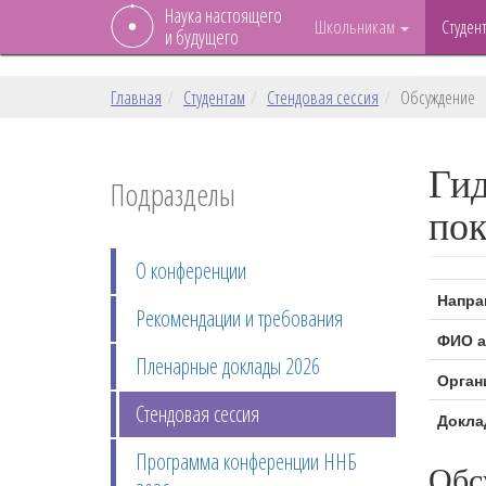
Наука настоящего
Школьникам
Студен
и будущего
Главная
Студентам
Стендовая сессия
Обсуждение
Гид
Подразделы
по
О конференции
Напра
Рекомендации и требования
ФИО а
Пленарные доклады 2026
Орган
Стендовая сессия
Докла
Программа конференции ННБ
Обс