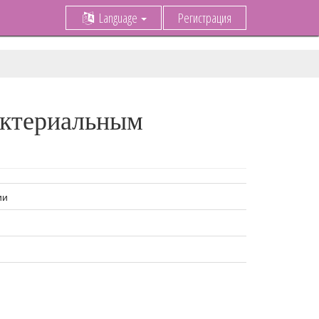
Language
Регистрация
актериальным
ии