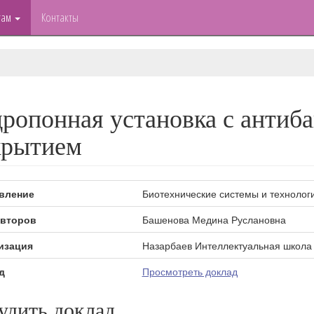
там
Контакты
ропонная установка с антиб
крытием
вление
Биотехнические системы и технолог
второв
Башенова Медина Руслановна
изация
Назарбаев Интеллектуальная школа
д
Просмотреть доклад
удить доклад