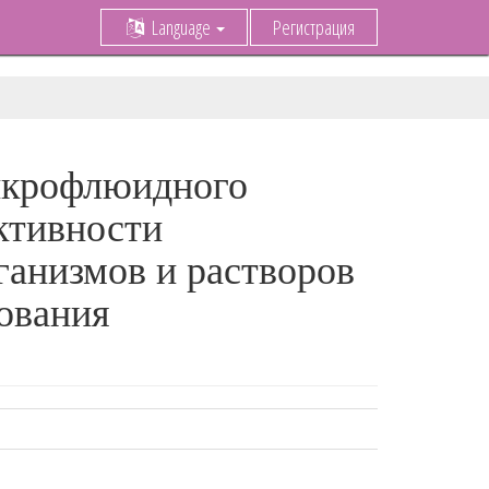
Language
Регистрация
икрофлюидного
ктивности
анизмов и растворов
дования