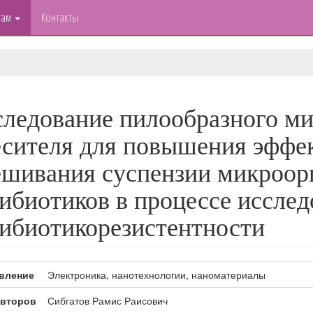
там
Контакты
ледование пилообразного м
сителя для повышения эффе
шивания суспензии микроорг
ибиотиков в процессе иссле
ибиотикорезистентности
вление
Электроника, нанотехнологии, наноматериалы
второв
Сибгатов Рамис Раисович