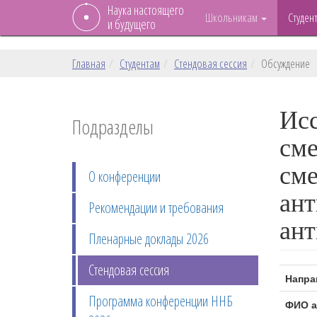
Наука настоящего
Школьникам
Студен
и будущего
Главная
Студентам
Стендовая сессия
Обсуждение
Исс
Подразделы
сме
сме
О конференции
ант
Рекомендации и требования
ант
Пленарные доклады 2026
Стендовая сессия
Напра
Программа конференции ННБ
ФИО а