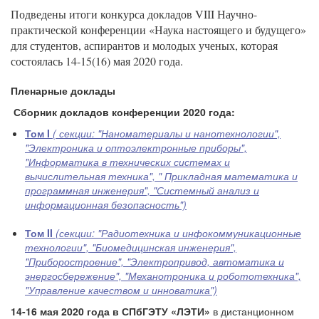
Подведены итоги конкурса докладов VIII Научно-
практической конференции «Наука настоящего и будущего»
для студентов, аспирантов и молодых ученых, которая
состоялась 14-15(16) мая 2020 года.
Пленарные доклады
Сборник докладов конференции 2020 года:
Том I
( секции: "Наноматериалы и нанотехнологии",
"Электроника и оптоэлектронные приборы",
"Информатика в технических системах и
вычислительная техника", " Прикладная математика и
программная инженерия", "Системный анализ и
информационная безопасность")
Том II
(секции: "Радиотехника и инфокоммуникационные
технологии", "Биомедицинская инженерия",
"Приборостроение", "Электропривод, автоматика и
энергосбережение", "Механотроника и робототехника",
"Управление качеством и инноватика")
14-16 мая 2020 года в СПбГЭТУ «ЛЭТИ»
в дистанционном