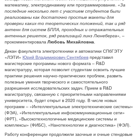
математику, электродинамику или программирование.
«За
последние несколько лет с участием студентов были
реализованы как достаточно простые макеты для
проверки каких-то теоретических положений, так и ряд
антенн для систем БПЛА, проходных и отражательных
антенных решеток, ряд реализаций линз Люнеберга»,
–
прокомментировала
Любовь Михайловна
.
Декан факультета электротехники и автоматики СПбГЭТУ
«ЛЭТИ»
Юрий Владимирович Сентябрев
представил
магистерские программы нового формата – R&D
магистратуру, которая позволит студентам освоить лучшие
практики решения научно-практических проблем, развить
полезные умения творческого и самостоятельного
разрешения исследовательских задач. Прием в R&D
магистратуру, связанную с приоритетными направлениями
университета, будет открыт в 2020 году. В числе новых
программ – «Интеллектуальные электротехнические системы»
(ФЭА), «Интеллектуальные инфокоммуникационные сети»
(ФРТ), «Высокотехнологичные медицинские системы и
комплексы» (ФИБС), «Нанотехнологии и диагностика» (ФЭЛ).
Работу конференции продолжили заочные и очные стендовые