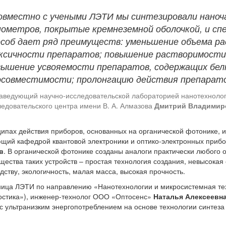
овместно с учеными ЛЭТИ мы синтезировали нано
нометров, покрытые кремнеземной оболочкой, и сп
особ дает ряд преимуществ: уменьшение объема ра
ксичности препаратов; повышение растворимости
вышение усвояемости препаратов, содержащих бел
осовместимости; пролонгацию действия препарато
аведующий научно-исследовательской лабораторией нанотехноло
ледовательского центра имени В. А. Алмазова
Дмитрий Владимир
ипах действия приборов, основанных на органической фотонике, и
щий кафедрой квантовой электроники и оптико-электронных пр
в
. В органической фотонике созданы аналоги практически любого о
ества таких устройств – простая технология создания, невысокая 
дству, экологичность, малая масса, высокая прочность.
ица ЛЭТИ по направлению «Нанотехнологии и микросистемная те
остика»), инженер-технолог ООО «Оптосенс»
Наталья Алексеевн
с ультранизким энергопотреблением на основе технологии синтеза