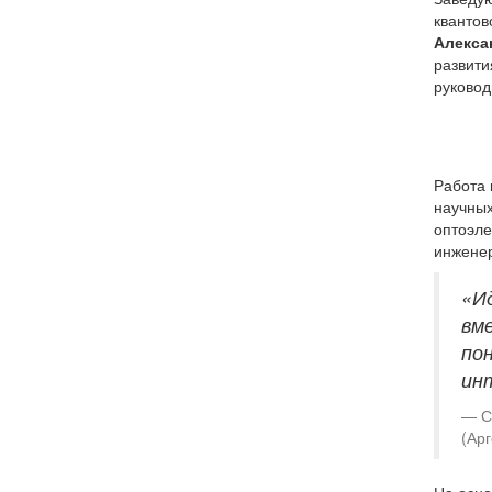
квантов
Алекса
развити
руковод
Работа 
научных
оптоэле
инженер
«И
вм
пон
ин
С
(Арг