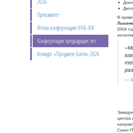
2026
Докл
Дипл
Оргкомитет
В прив
Лысенк
Итоги конференции ННБ-XIV
2004 го
когнити
Конференции предыдущих лет
«М
Конкурс «Проджект баттл» 2026
вз
тех
ра
З
Заведую
центра 
направл
Санкт-П