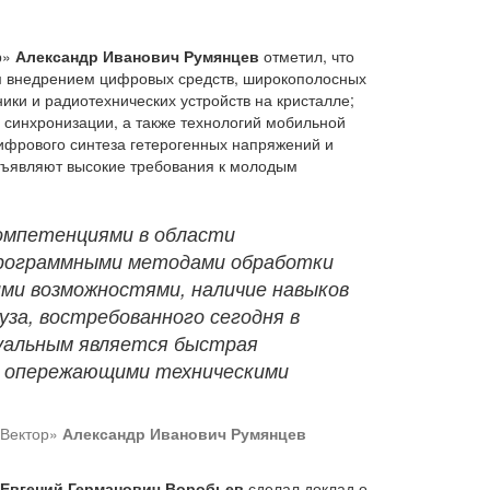
р»
Александр Иванович Румянцев
отметил, что
ым внедрением цифровых средств, широкополосных
ки и радиотехнических устройств на кристалле;
 синхронизации, а также технологий мобильной
ифрового синтеза гетерогенных напряжений и
едъявляют высокие требования к молодым
компетенциями в области
программными методами обработки
ими возможностями, наличие навыков
уза, востребованного сегодня в
туальным является быстрая
 с опережающими техническими
«Вектор»
Александр Иванович Румянцев
Евгений Германович Воробьев
сделал доклад о