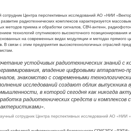
 сотрудник Центра перспективных исследований АО «НИИ «Векто
 развитие радиотехнических комплексов характеризуется массов
х методов приема и обработки сигналов, СВЧ-антенн, радиофотони
нием технологий спутникового высокоточного позиционирования и
основанных на современных видах модуляции и методах прямого ц
в. В связи с этим предприятия высокотехнологичных отраслей пр
истам.
очетание устойчивых радиотехнических знаний с 
ограммирования, владение цифровыми аппаратно-
гналов, знакомство с современными технологическ
олнения исследований создают облик выпускника в
омышленности, в которой сегодня как никогда ак
зработка радиотехнических средств и комплексов
рактеристиками».
аучный сотрудник Центра перспективных исследований АО «НИИ 
ющий кафедрой информационной безопасности СПбГЭТУ «ЛЭТИ»