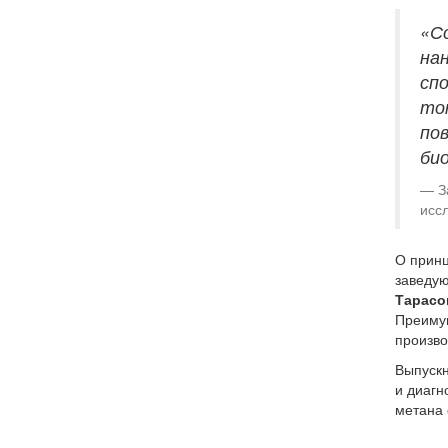
«С
на
сп
то
по
би
З
исс
О принц
заведую
Тарасо
Преимущ
произво
Выпускн
и диагн
метана 