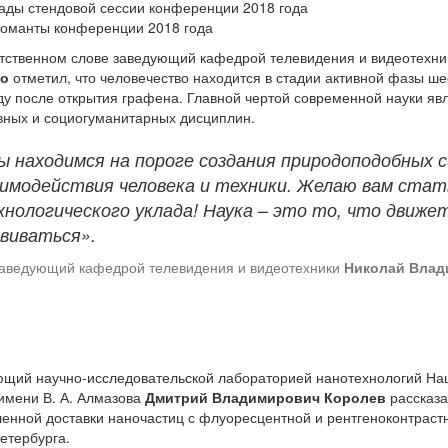
ады стендовой сессии конференции 2018 года
оманты конференции 2018 года
етственном слове заведующий кафедрой телевидения и видеотех
о
отметил, что человечество находится в стадии активной фазы шес
ду после открытия графена. Главной чертой современной науки яв
вных и социогуманитарных дисциплин.
ы находимся на пороге создания природоподобных 
аимодействия человека и техники. Желаю вам ста
нологического уклада! Наука – это то, что движе
звиваться».
аведующий кафедрой телевидения и видеотехники
Николай Влад
щий научно-исследовательской лабораторией нанотехнологий Нац
имени В. А. Алмазова
Дмитрий Владимирович Королев
рассказа
енной доставки наночастиц с флуоресцентной и рентгеноконтрастн
етербурга.