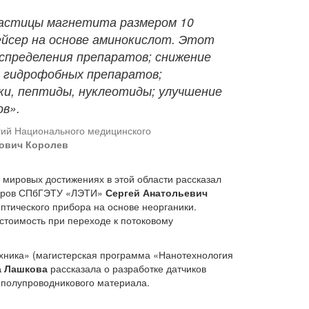
частицы магнетита
размером 10
ейсер на основе аминокислот. Этот
спределения препаратов; снижение
 гидрофобных препаратов;
ки, пептиды, нуклеотиды; улучшение
в».
гий Национального медицинского
ович Королев
 мировых достижениях в этой области рассказал
иборов СПбГЭТУ «ЛЭТИ»
Сергей Анатольевич
птического прибора на основе неорганики.
стоимость при переходе к потоковому
хника» (магистерская программа «Нанотехнология
а Лашкова
рассказала о разработке датчиков
 полупроводникового материала.