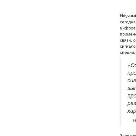
Научный
сегодня
цифровы
примене
связи, 
сигнало
специал
«С
пр
си
вып
пр
ра
ха
Н
Заведу