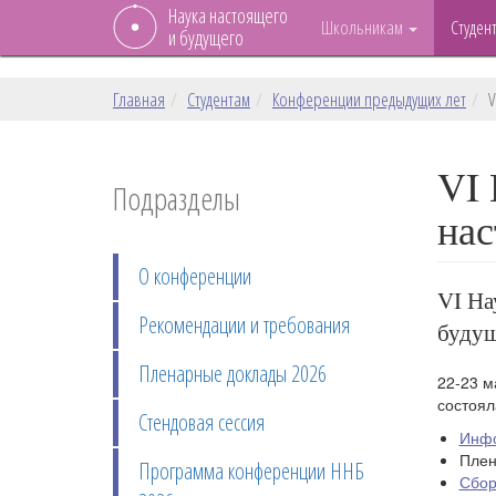
Наука настоящего
Школьникам
Студен
и будущего
Главная
Студентам
Конференции предыдущих лет
V
VI 
Подразделы
нас
О конференции
VI На
Рекомендации и требования
будущ
Пленарные доклады 2026
22-23 м
состоял
Стендовая сессия
Инфо
Плен
Программа конференции ННБ
Сбор