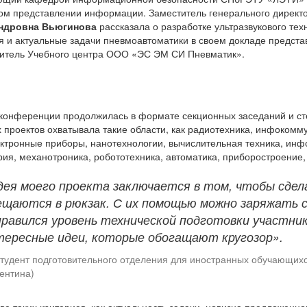
ом представлении информации. Заместитель генерального директ
ндровна Вьюгинова
рассказала о разработке ультразвукового тех
я и актуальные задачи пневмоавтоматики в своем докладе предст
итель Учебного центра ООО «ЭС ЭМ СИ Пневматик».
конференции продолжилась в формате секционных заседаний и ст
 проектов охватывала такие области, как радиотехника, инфокомм
ктронные приборы, нанотехнологии, вычислительная техника, ин
ия, механотроника, робототехника, автоматика, приборостроение
дея моего проекта заключается в том, чтобы сде
ещаются в рюкзак. С их помощью можно заряжать 
равился уровень технической подготовки участник
тересные идеи, которые обогащают кругозор».
тудент подготовительного отделения для иностранных обучающ
ентина)