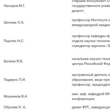
старший консультант 
Насыров М.Г.
государственного унив
доцент;
профессор Института х
Шилова О.А.
международной академ
профессор кафедры фи
Пщелко Н.С.
отдела научно-техниче
соредактор журнала «Sm
начальник научно-техн
Беляев Я.В.
центра Российской Фе
заслуженный деятель н
Падерно П.И.
образования, вице-пре
профессор, председат
зам. заф. кафедрой МН
Мошников В.А.
конференции;
Обухова Н. А.
декан ФРТ, заведующи