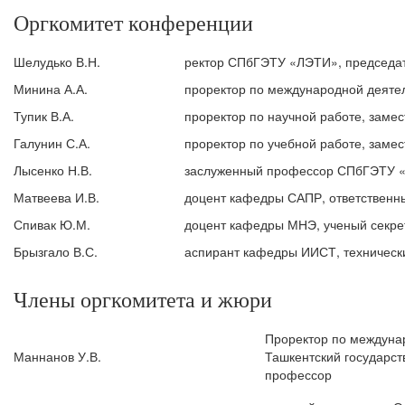
Оргкомитет конференции
Шелудько В.Н.
ректор СПбГЭТУ «ЛЭТИ», председат
Минина А.А.
проректор по международной деятел
Тупик В.А.
проректор по научной работе, замес
Галунин С.А.
проректор по учебной работе, замес
Лысенко Н.В.
заслуженный профессор СПбГЭТУ «
Матвеева И.В.
доцент кафедры САПР, ответственн
Спивак Ю.М.
доцент кафедры МНЭ, ученый секре
Брызгало В.С.
аспирант кафедры ИИСТ, техническ
Члены оргкомитета и жюри
Проректор по междуна
Маннанов У.В.
Ташкентский государст
профессор