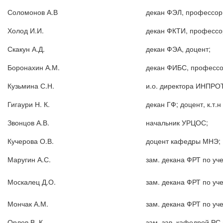
Соломонов А.В
декан ФЭЛ, профессор
Холод И.И.
декан ФКТИ, профессо
Скакун А.Д.
декан ФЭА, доцент;
Боронахин А.М.
декан ФИБС, профессо
Кузьмина С.Н.
и.о. директора ИНПРОТ
Гигаури Н. К.
декан ГФ; доцент, к.т.н
Звонцов А.В.
начальник УРЦОС;
Кучерова О.В.
доцент кафедры МНЭ;
Маругин А.С.
зам. декана ФРТ по уч
Москалец Д.О.
зам. декана ФРТ по уч
Мончак А.М.
зам. декана ФРТ по уч
Орлов В. К.
зам. зав. кафедрой РС 