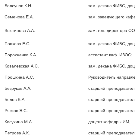
Болсунов К.Н.
зам. декана ФИБС, до
Семенова Е.А.
зам. заведующего кафе
Вьюгинова А.А.
зам. ген. директора О
Попкова Е.С.
зам. декана ФИБС, до
Порохненко К.А.
ассистент каф. ИЗОС;
Ковалевская А.С.
зам. декана ФИБС, до
Прошкина А.С.
Руководитель направл
Безруков А.А.
старший преподавател
Белов В.А.
старший преподавател
Рясков Я.С.
старший преподавател
Косухина М.А.
доцент кафедры ИМ;
Петрова А.К.
старший преподавател