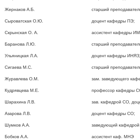
Жернаков А.Б.
старший преподавател
Сыроватская О.Ю.
доцент кафедры ПЭ;
Скрынская О. А.
ассистент кафедры ИМ
Баранова Л.Ю.
старший преподавател
Ульяницкая Л.А.
доцент кафедры ИНЯЗ
Сигаева М.С.
старший преподавател
Журавлева О.М.
зам. заведующего каф
Кудрявцева М.Е.
профессор кафедры С
Шарахина Л.В.
зав. кафедрой СО, доц
Азарова Л.В.
доцент кафедры СО;
Шумков А.А.
заведующий кафедрой 
Бобков А.А.
ассистент каф. МНЭ