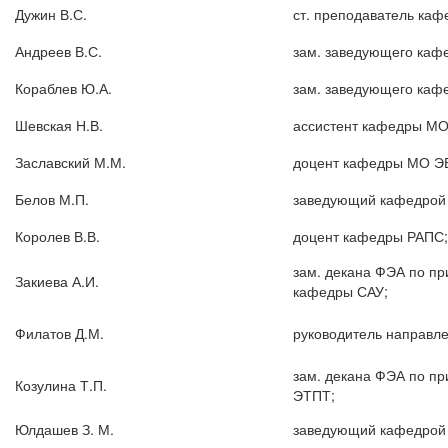
Дужин В.С.
ст. преподаватель каф
Андреев В.С.
зам. заведующего каф
Кораблев Ю.А.
зам. заведующего кафе
Шевская Н.В.
ассистент кафедры М
Заславский М.М.
доцент кафедры МО Э
Белов М.П.
заведующий кафедрой 
Королев В.В.
доцент кафедры РАПС;
зам. декана ФЭА по п
Закиева А.И.
кафедры САУ;
Филатов Д.М.
руководитель направле
зам. декана ФЭА по пр
Козулина Т.П.
ЭТПТ;
Юлдашев З. М.
заведующий кафедрой 