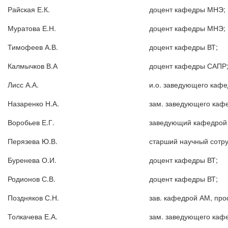
Райская Е.К.
доцент кафедры МНЭ;
Муратова Е.Н.
доцент кафедры МНЭ;
Тимофеев А.В.
доцент кафедры ВТ;
Калмычков В.А
доцент кафедры САПР
Лисс А.А.
и.о. заведующего каф
Назаренко Н.А.
зам. заведующего кафе
Воробьев Е.Г.
заведующий кафедрой 
Перязева Ю.В.
старший научный сотр
Буренева О.И.
доцент кафедры ВТ;
Родионов С.В.
доцент кафедры ВТ;
Поздняков С.Н.
зав. кафедрой АМ, про
Толкачева Е.А.
зам. заведующего кафе