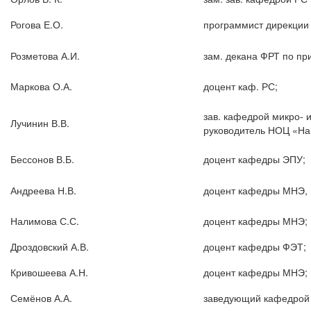
Рогова Е.О.
программист дирекции
Розметова А.И.
зам. декана ФРТ по пр
Маркова О.А.
доцент каф. РС;
зав. кафедрой микро-
Лучинин В.В.
руководитель НОЦ «На
Бессонов В.Б.
доцент кафедры ЭПУ;
Андреева Н.В.
доцент кафедры МНЭ, 
Налимова С.С.
доцент кафедры МНЭ;
Дроздовский А.В.
доцент кафедры ФЭТ;
Кривошеева А.Н.
доцент кафедры МНЭ;
Семёнов А.А.
заведующий кафедрой