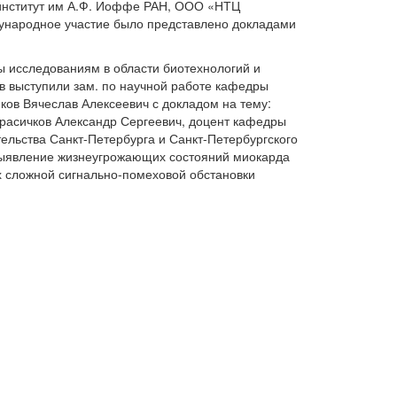
й институт им А.Ф. Иоффе РАН, ООО «НТЦ
дународное участие было представлено докладами
 исследованиям в области биотехнологий и
в выступили зам. по научной работе кафедры
ов Вячеслав Алексеевич с докладом на тему:
расичков Александр Сергеевич, доцент кафедры
ельства Санкт-Петербурга и Санкт-Петербургского
«Выявление жизнеугрожающих состояний миокарда
х сложной сигнально-помеховой обстановки