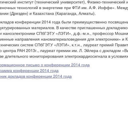
гический институт (технический университет), Физико-технически
еночных технологий в энергетике при ФТИ им. А.Ф. Иоффе». Меж
ании (Дрезден) и Казахстана (Караганда, Алматы).
кладов конференции 2014 года были преимущественно посвящены
уктурированных материалов. В качестве приглашенных докладчико
и наноэлектроники СПбГЭТУ «ЛЭТИ», д.ф.-м.н., профессор Мошник
енные направления наноматериаловедения для электроники» и К
хнических систем СПбГЭТУ «ЛЭТИ», к.т.н., лауреат премий Правит
о центра РАН 2013г., лауреат премии им. Л. Эйлера с докладом 
ве длительного мониторирования электрокардиосигнала в условия
рмационное письмо о конференции 2014 года
рамма конференции 2014 года
ник докладов конференции 2014 года