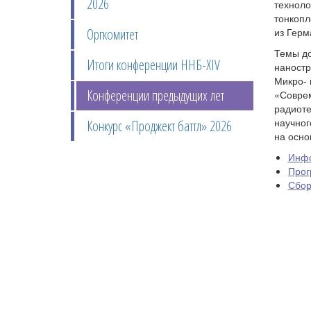
2026
техноло
тонкопл
Оргкомитет
из Герм
Темы до
Итоги конференции ННБ-XIV
наностр
Микро- 
Конференции предыдущих лет
«Соврем
радиоте
научног
Конкурс «Проджект баттл» 2026
на осно
Инфо
Прог
Сбор