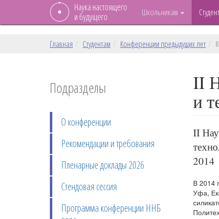
Наука настоящего
Школьникам
Студен
и будущего
Главная
Студентам
Конференции предыдущих лет
I
II 
Подразделы
и т
О конференции
II На
Рекомендации и требования
техно
2014
Пленарные доклады 2026
В 2014 
Стендовая сессия
Уфа, Ек
силикат
Программа конференции ННБ
Политех