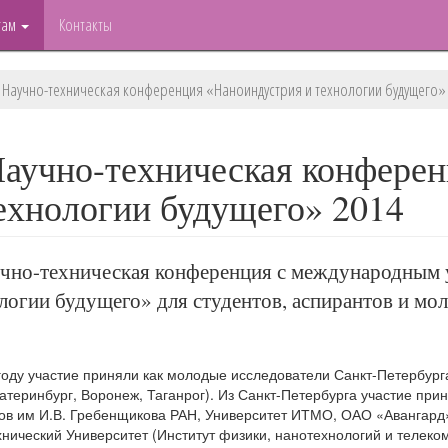
там
Контакты
I Научно-техническая конференция «Наноиндустрия и технологии будущего»
Научно-техническая конфере
ехнологии будущего» 2014
учно-техническая конференция с международным 
логии будущего» для студентов, аспирантов и мо
году участие приняли как молодые исследователи Санкт-Петербурга,
атеринбург, Воронеж, Таганрог). Из Санкт-Петербурга участие пр
ов им И.В. Гребенщикова РАН, Университет ИТМО, ОАО «Авангард»
нический Университет (Институт физики, нанотехнологий и телеко